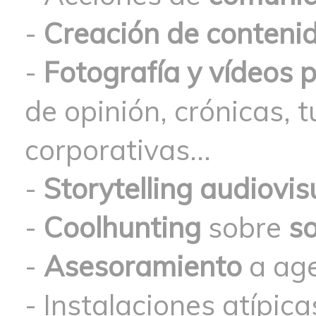
-
Creación de contenid
-
Fotografía y vídeos 
de opinión, crónicas, t
corporativas...
-
Storytelling audiovis
-
Coolhunting
sobre
so
-
Asesoramiento
a age
- Instalaciones
atípic