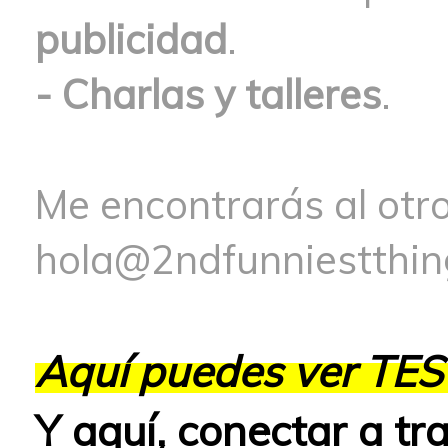
publicidad
.
- Charlas y talleres
.
Me encontrarás al otro
hola@2ndfunniestthi
Aquí puedes ver TES
Y aquí, conectar a tr