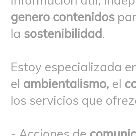
información útil, inde
genero contenidos
par
la
sostenibilidad
.
Estoy especializada e
el
ambientalismo,
el
c
los servicios que ofrez
-
Acciones de
comunic